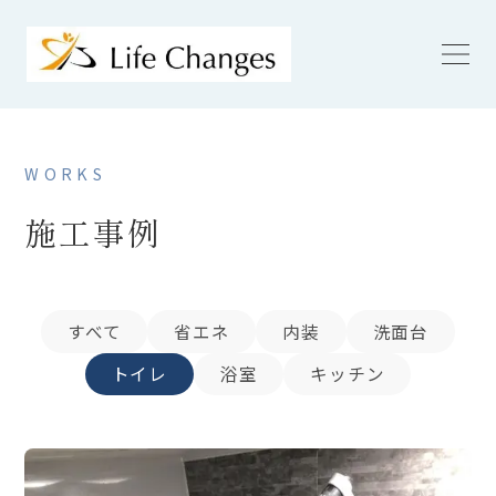
WORKS
施工事例
すべて
省エネ
内装
洗面台
トイレ
浴室
キッチン